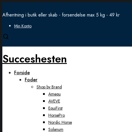
Afhentning i butik eller skab - forsendelse max 5 kg - 49 kr
Min Konto
Open
search
modal
Succeshesten
Forside
Foder
Shop by Brand
Amequ
AVEVE
EquiFirst
HorsePro
Nordic Horse
Solanum