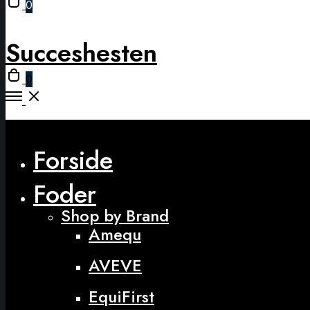
0
cart
modal
Succeshesten
Open
0
cart
Open
Menu
Close
Forside
Foder
Shop by Brand
Amequ
AVEVE
EquiFirst