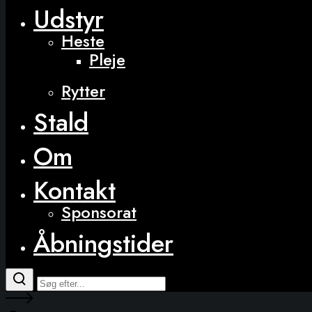
Udstyr
Heste
Pleje
Rytter
Stald
Om
Kontakt
Sponsorat
Åbningstider