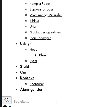
Komplet Foder
Suppleringsfoder
Vitaminer og Mineraler
Tilskud
Urter
Godbidder og saltsten
Stop Foderspild
Udstyr
Heste
Pleje
Rytter
Stald
Om
Kontakt
Sponsorat
Åbningstider
Toggle