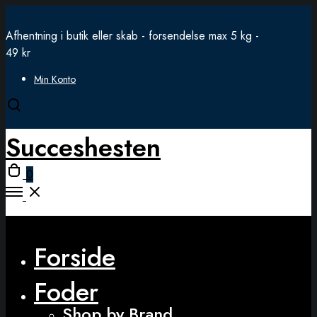
Afhentning i butik eller skab - forsendelse max 5 kg -
49 kr
Min Konto
Open
search
Succeshesten
modal
Open
0
cart
Open
Menu
Close
Forside
Foder
Shop by Brand