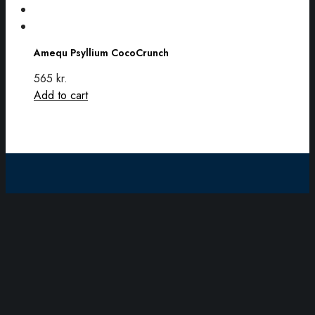
Amequ
Psyllium
Amequ Psyllium CocoCrunch
CocoCrunch
565
kr.
Add to cart
Succeshesten
Strandvejen 17
4532 Gislinge
CVR: 41528931
Telefon:
20828391
Mail:
info@succeshesten.dk