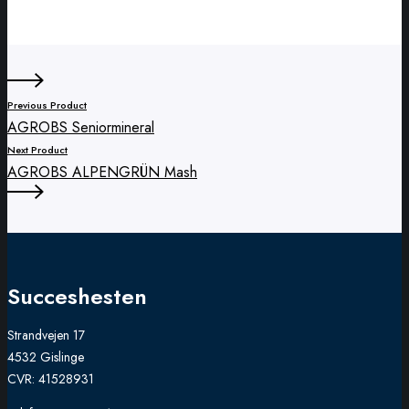
chosen
on
the
product
page
Previous Product
AGROBS Seniormineral
Next Product
AGROBS ALPENGRÜN Mash
Succeshesten
Strandvejen 17
4532 Gislinge
CVR: 41528931