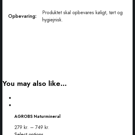
Produktet skal opbevares køligt, tørt og
Opbevaring:
hygiejnisk.
You may also like…
AGROBS
Naturmineral
AGROBS Naturmineral
279
kr.
–
749
kr.
This
Select options