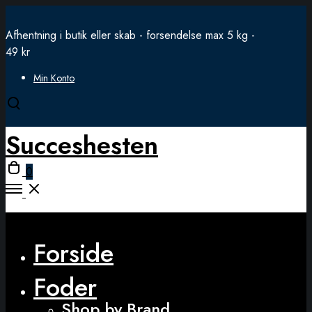
Afhentning i butik eller skab - forsendelse max 5 kg -
49 kr
Min Konto
Open
search
Succeshesten
modal
Open
0
cart
Open
Menu
Close
Forside
Foder
Shop by Brand