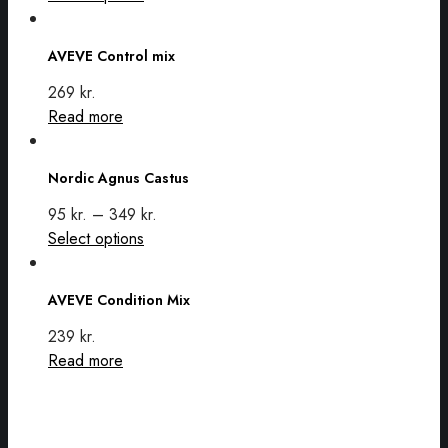
chosen
AVEVE
product
on
Control
has
AVEVE Control mix
the
mix
multiple
product
variants.
269
kr.
page
The
Read more
options
Nordic
may
Agnus
Nordic Agnus Castus
be
Castus
chosen
95
kr.
–
349
kr.
on
This
Select options
the
AVEVE
product
product
Condition
has
AVEVE Condition Mix
page
Mix
multiple
variants.
239
kr.
The
Read more
options
may
be