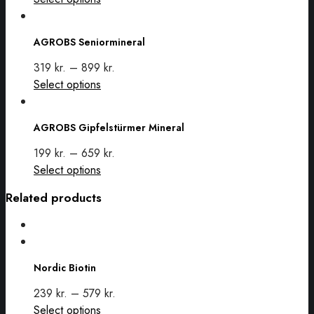
AGROBS
product
Seniormineral
has
AGROBS Seniormineral
multiple
variants.
319
kr.
–
899
kr.
The
This
Select options
options
AGROBS
product
may
Gipfelstürmer
has
AGROBS Gipfelstürmer Mineral
be
Mineral
multiple
chosen
variants.
199
kr.
–
659
kr.
on
The
This
Select options
the
options
product
Related products
product
may
has
page
be
multiple
chosen
variants.
Nordic
on
The
Biotin
Nordic Biotin
the
options
product
may
239
kr.
–
579
kr.
page
be
This
Select options