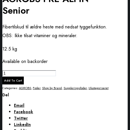
Senior
Fibertilskud til ældre heste med nedsat tyggefunktion.
OBS: Ikke tilsat vitaminer og mineraler.
12.5 kg
Available on backorder
AGROBS
PRE
Add To Cart
ALPIN
Categories:
AGROBS
,
Foder
,
Shop by Brand
,
Suppleringsfoder
,
Ukategoriseret
Senior
Del
quantity
Email
Facebook
Twitter
LinkedIn