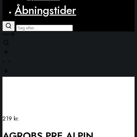
Åbningstider
219
kr.
AGROBS PRE ALPIN