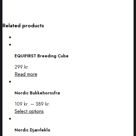
Related products
EQUIFIRST
Breeding
EQUIFIRST Breeding Cube
Cube
299
kr.
Read more
Nordic
Bukkehornsfrø
Nordic Bukkehornsfrø
109
kr.
–
389
kr.
This
Select options
Nordic
product
Djævleklo
has
Nordic Djævleklo
multiple