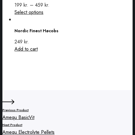
variants.
199
kr.
–
459
kr.
The
This
Select options
options
Nordic
product
may
Finest
has
Nordic Finest Høcobs
be
Høcobs
multiple
chosen
variants.
249
kr.
on
The
Add to cart
the
options
product
may
page
be
chosen
on
the
product
page
Previous Product
Amequ BasicVit
Next Product
Amequ Electrolyte Pellets