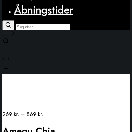
Åbningstider
269
kr.
–
869
kr.
Amequ Chia