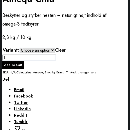
Beskytter og styrker hesten – naturligt højt indhold af
omega-3 fedtsyrer
2,8 kg / 10 kg
Variant:
Clear
Amequ
Chia
Add To Cart
quantity
SKU:
N/A
Categories:
Amequ
,
Shop by Brand
,
Tilskud
,
Ukategoriseret
Del
Email
Facebook
Twitter
LinkedIn
Reddit
Tumblr