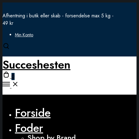
Afhentning i butik eller skab - forsendelse max 5 kg -
49 kr
Min Konto
Open
search
Succeshesten
modal
Open
0
cart
Open
Menu
Close
Forside
Foder
Shop by Brand