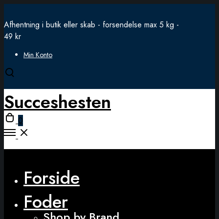
Afhentning i butik eller skab - forsendelse max 5 kg -
49 kr
Min Konto
Open
search
Succeshesten
modal
Open
0
cart
Open
Menu
Close
Forside
Foder
Shop by Brand