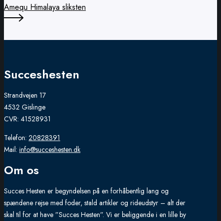
the
Amequ Himalaya sliksten
product
page
Succeshesten
Strandvejen 17
4532 Gislinge
CVR: 41528931
Telefon:
20828391
Mail:
info@succeshesten.dk
Om os
Succes Hesten er begyndelsen på en forhåbentlig lang og
spændene rejse med foder, stald artikler og rideudstyr – alt der
skal til for at have ”Succes Hesten”. Vi er beliggende i en lille by