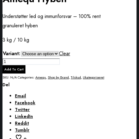
Understøtter led og immunforsvar – 100% rent
granuleret hyben
3 kg / 10 kg
Variant:
Clear
Amequ
Hyben
Add To Cart
quantity
SKU:
N/A
Categories:
Amequ
,
Shop by Brand
,
Tilskud
,
Ukategoriseret
Del
Email
Facebook
Twitter
LinkedIn
Reddit
Tumblr