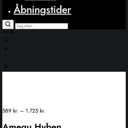
Åbningstider
589
kr.
–
1.725
kr.
Amequ Hyben