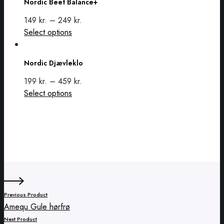
Nordic Beet Balance+
Balance+
149
kr.
–
249
kr.
This
Select options
Nordic
product
Djævleklo
has
Nordic Djævleklo
multiple
variants.
199
kr.
–
459
kr.
The
This
Select options
options
product
may
has
be
multiple
chosen
variants.
on
The
the
options
product
may
page
be
Previous Product
chosen
Amequ Gule hørfrø
on
Next Product