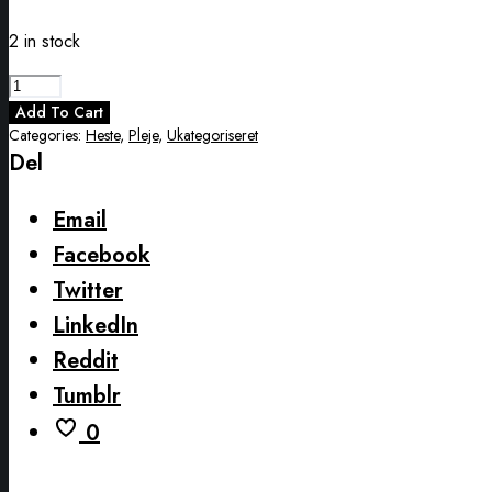
2 in stock
AVEVE
HOV
Add To Cart
OLIE
Categories:
Heste
,
Pleje
,
Ukategoriseret
Del
quantity
Email
Facebook
Twitter
LinkedIn
Reddit
Tumblr
0