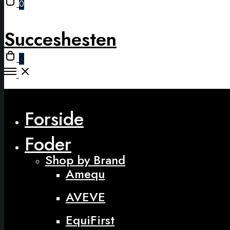
0
cart
modal
Succeshesten
Open
0
cart
Open
Menu
Close
Forside
Foder
Shop by Brand
Amequ
AVEVE
EquiFirst