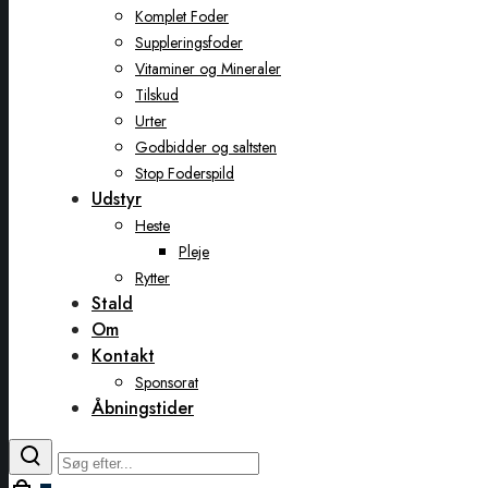
Komplet Foder
Suppleringsfoder
Vitaminer og Mineraler
Tilskud
Urter
Godbidder og saltsten
Stop Foderspild
Udstyr
Heste
Pleje
Rytter
Stald
Om
Kontakt
Sponsorat
Åbningstider
Toggle