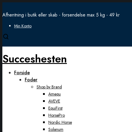
Afhentning i butik eller skab - forsendelse max 5 kg - 49 kr
Min Konto
Open
search
modal
Succeshesten
Forside
Foder
Shop by Brand
Amequ
AVEVE
EquiFirst
HorsePro
Nordic Horse
Solanum