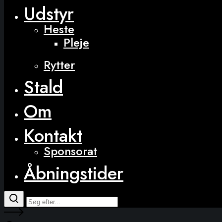
Udstyr
Heste
Pleje
Rytter
Stald
Om
Kontakt
Sponsorat
Åbningstider