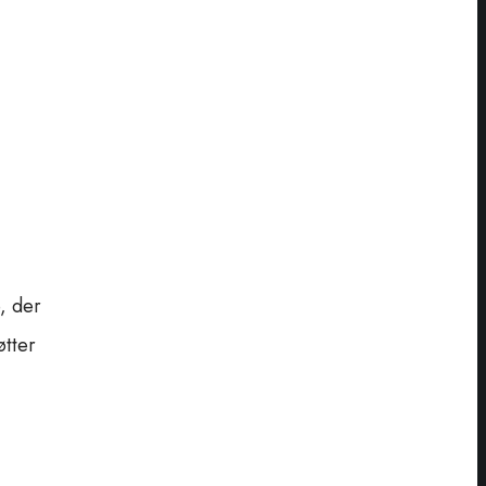
, der
øtter