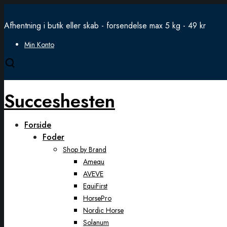
Afhentning i butik eller skab - forsendelse max 5 kg - 49 kr
Min Konto
Open
search
modal
Succeshesten
Forside
Foder
Shop by Brand
Amequ
AVEVE
EquiFirst
HorsePro
Nordic Horse
Solanum