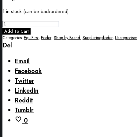
1 in stock (can be backordered)
EQUIFIRST
Linamix
Add To Cart
quantity
Categories:
EquiFirst
,
Foder
,
Shop by Brand
,
Suppleringsfoder
,
Ukategoriser
Del
Email
Facebook
Twitter
LinkedIn
Reddit
Tumblr
0