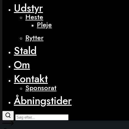
Udstyr
Heste
Pleje
Rytter
Stald
Om
Kontakt
Sponsorat
Åbningstider