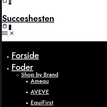
0
cart
modal
Succeshesten
Open
0
cart
Open
Menu
Close
Forside
Foder
Shop by Brand
Amequ
AVEVE
EquiFirst