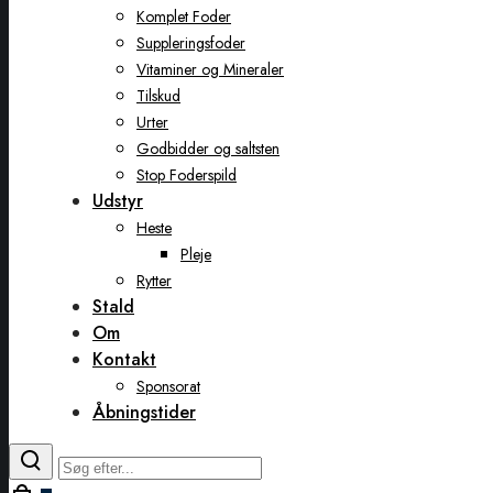
Komplet Foder
Suppleringsfoder
Vitaminer og Mineraler
Tilskud
Urter
Godbidder og saltsten
Stop Foderspild
Udstyr
Heste
Pleje
Rytter
Stald
Om
Kontakt
Sponsorat
Åbningstider
Toggle