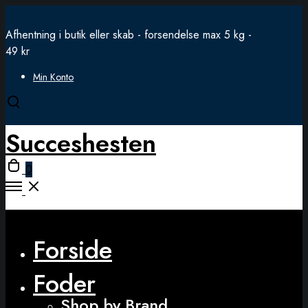
Afhentning i butik eller skab - forsendelse max 5 kg -
49 kr
Min Konto
Open
search
Succeshesten
modal
Open
0
cart
Open
Menu
Close
Forside
Foder
Shop by Brand