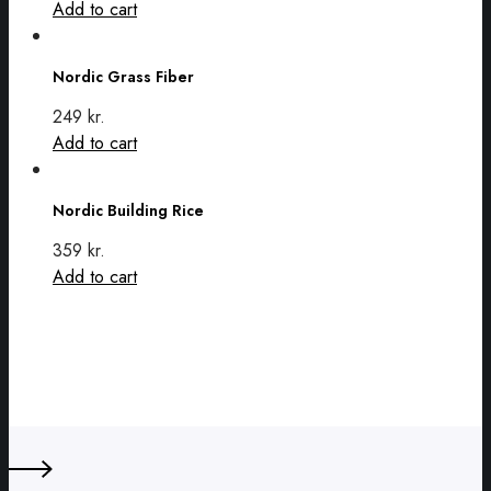
The
Add to cart
options
Nordic
may
Grass
Nordic Grass Fiber
be
Fiber
chosen
249
kr.
on
Add to cart
the
Nordic
product
Building
Nordic Building Rice
page
Rice
359
kr.
Add to cart