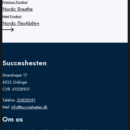
Previous Product
Nordic Breathe
Next Product
Nordic FlexAbility+
Succeshesten
Strandvejen 17
4532 Gislinge
CVR: 41528931
Telefon:
20828391
Mail:
info@succeshesten.dk
Om os