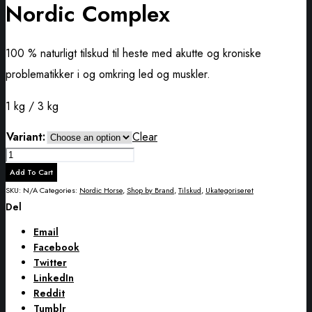
Nordic Complex
100 % naturligt tilskud til heste med akutte og kroniske
problematikker i og omkring led og muskler.
1 kg / 3 kg
Variant:
Clear
Nordic
Complex
Add To Cart
quantity
SKU:
N/A
Categories:
Nordic Horse
,
Shop by Brand
,
Tilskud
,
Ukategoriseret
Del
Email
Facebook
Twitter
LinkedIn
Reddit
Tumblr