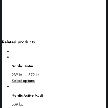
Related products
Nordic
Biotin
Nordic Biotin
239
kr.
–
579
kr.
This
Select options
Nordic
product
Active
has
Nordic Active Müsli
Müsli
multiple
variants.
339
kr.