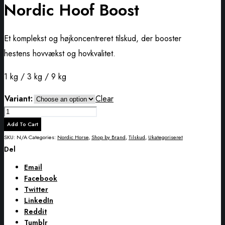
Nordic Hoof Boost
Et komplekst og højkoncentreret tilskud, der booster
hestens hovvækst og hovkvalitet.
1 kg / 3 kg / 9 kg
Variant:
Clear
Nordic
Hoof
Add To Cart
Boost
SKU:
N/A
Categories:
Nordic Horse
,
Shop by Brand
,
Tilskud
,
Ukategoriseret
quantity
Del
Email
Facebook
Twitter
LinkedIn
Reddit
Tumblr