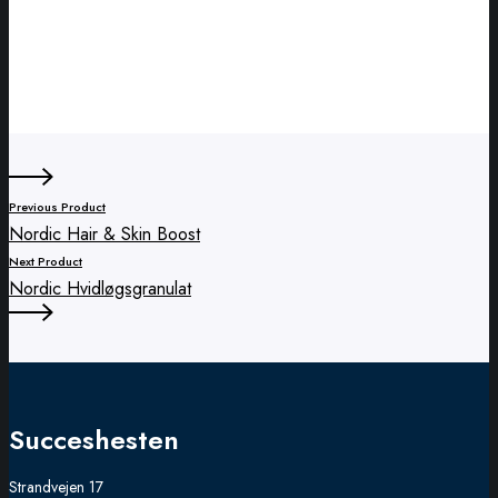
the
product
page
Previous Product
Nordic Hair & Skin Boost
Next Product
Nordic Hvidløgsgranulat
Succeshesten
Strandvejen 17