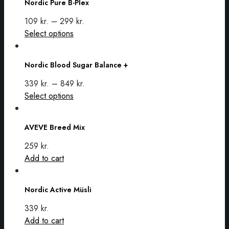
Nordic Pure B-Plex
B-
Plex
109
kr.
–
299
kr.
This
Select options
Nordic
product
Blood
has
Nordic Blood Sugar Balance +
Sugar
multiple
Balance
variants.
339
kr.
–
849
kr.
+
The
This
Select options
options
AVEVE
product
may
Breed
has
AVEVE Breed Mix
be
Mix
multiple
chosen
variants.
259
kr.
on
The
Add to cart
the
options
Nordic
product
may
Active
Nordic Active Müsli
page
be
Müsli
chosen
339
kr.
on
Add to cart