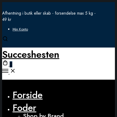
Afhentning i butik eller skab - forsendelse max 5 kg -
49 kr
Min Konto
Open
search
Succeshesten
modal
Open
0
cart
Open
Menu
Close
Forside
Foder
Shop by Brand