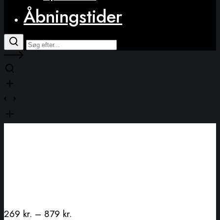
Åbningstider
269
kr.
–
879
kr.