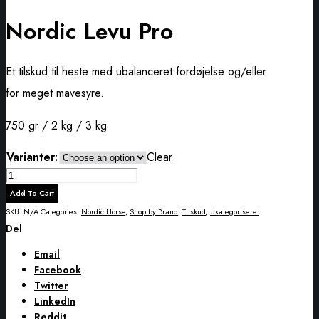
Nordic Levu Pro
Et tilskud til heste med ubalanceret fordøjelse og/eller
for meget mavesyre.
750 gr / 2 kg / 3 kg
Varianter:
Clear
Nordic
Levu
Add To Cart
Pro
SKU:
N/A
Categories:
Nordic Horse
,
Shop by Brand
,
Tilskud
,
Ukategoriseret
quantity
Del
Email
Facebook
Twitter
LinkedIn
Reddit