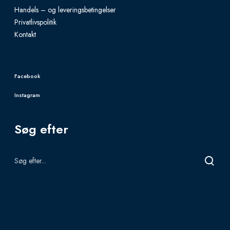
o
Handels – og leveringsbetingelser
p
Privatlivspolitik
Kontakt
t
i
o
Facebook
n
Instagram
s
m
Søg efter
a
y
b
e
c
h
o