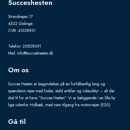
Succeshesten
p
p
l
a
Strandvejen 17
e
4532 Gislinge
n
v
CVR: 41528931
d
a
Telefon:
20828391
r
Mail:
info@succeshesten.dk
i
a
Om os
n
t
Succes Hesten er begyndelsen på en forhåbentlig lang og
s
spændene rejse med foder, stald artikler og rideudstyr – alt der
skal til for at have ”Succes Hesten”. Vi er beliggende i en lille by
.
lige udenfor Holbæk, med nem tilgang fra motorvejen (E20).
T
h
Gå til
e