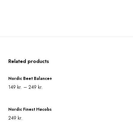
Related products
N
Nordic Beet Balance+
o
149
kr.
–
249
kr.
r
Select options
T
d
N
h
i
Nordic Finest Høcobs
o
i
249
kr.
c
r
s
Add to cart
B
d