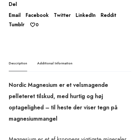
Del
s
i
Email
Facebook
Twitter
LinkedIn
Reddit
u
Tumblr
0
m
q
u
a
n
Description
Additional Information
t
i
t
Nordic Magnesium er et velsmagende
y
pelleteret tilskud, med hurtig og høj
optagelighed – til heste der viser tegn på
magnesiummangel
Magnesium er et af kroppens vigtigste mineraler,