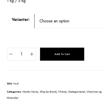
1 kg / 3 kg
Varianter:
N
Add To Cart
o
r
d
i
c
SKU:
N/A
M
a
Categories:
Nordic Horse
,
Shop by Brand
,
Tilskud
,
Ukategoriseret
,
Vitaminer og
g
Mineraler
n
e