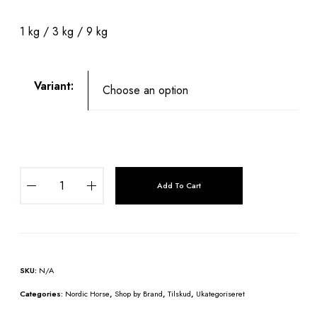
1 kg / 3 kg / 9 kg
Variant:
N
Add To Cart
o
r
d
i
c
SKU:
N/A
S
t
Categories:
Nordic Horse
,
Shop by Brand
,
Tilskud
,
Ukategoriseret
r