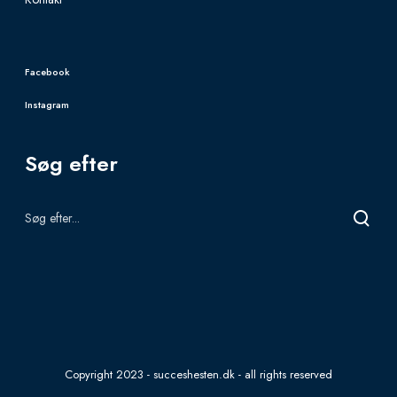
s
.
T
Facebook
h
Instagram
e
o
Søg efter
p
t
i
o
n
s
m
a
y
Copyright 2023 - succeshesten.dk - all rights reserved