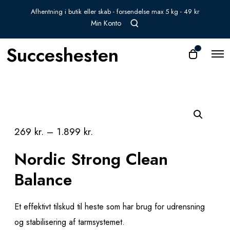
Afhentning i butik eller skab - forsendelse max 5 kg - 49 kr
O
Min Konto
p
e
Succeshesten
O
0
n
O
s
p
p
e
e
e
a
n
n
r
M
e
c
c
n
h
a
u
m
r
o
269
kr.
–
1.899
kr.
t
d
a
Nordic Strong Clean
l
Balance
Et effektivt tilskud til heste som har brug for udrensning
og stabilisering af tarmsystemet.