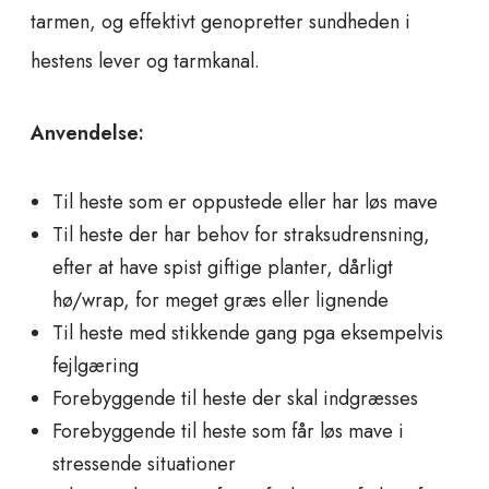
n
tarmen, og effektivt genopretter sundheden i
t
i
hestens lever og tarmkanal.
t
y
Anvendelse:
Til heste som er oppustede eller har løs mave
Til heste der har behov for straksudrensning,
efter at have spist giftige planter, dårligt
hø/wrap, for meget græs eller lignende
Til heste med stikkende gang pga eksempelvis
fejlgæring
Forebyggende til heste der skal indgræsses
Forebyggende til heste som får løs mave i
stressende situationer