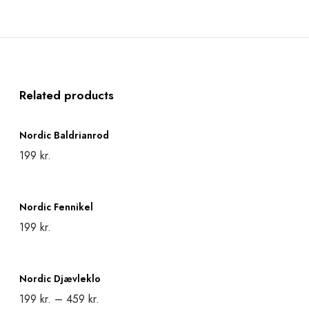
Related products
N
Nordic Baldrianrod
o
199
kr.
r
Add to cart
d
N
i
Nordic Fennikel
o
199
kr.
c
r
Add to cart
B
d
N
a
i
Nordic Djævleklo
o
l
199
kr.
–
459
kr.
c