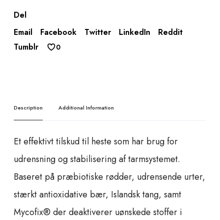
o
Del
n
g
Email
Facebook
Twitter
LinkedIn
Reddit
C
Tumblr
0
l
e
a
n
B
Description
Additional Information
a
l
a
Et effektivt tilskud til heste som har brug for
n
udrensning og stabilisering af tarmsystemet.
c
e
Baseret på præbiotiske rødder, udrensende urter,
q
stærkt antioxidative bær, Islandsk tang, samt
u
a
Mycofix® der deaktiverer uønskede stoffer i