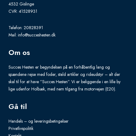
m
4532 Gislinge
M
u
CVR: 41528931
i
l
x
t
Telefon:
20828391
Mail:
info@succeshesten.dk
i
p
Om os
l
e
Succes Hesten er begyndelsen på en forhåbentlig lang og
v
spændene rejse med foder, stald artikler og rideudstyr – alt der
skal til for at have ”Succes Hesten”. Vi er beliggende i en lille by
a
lige udenfor Holbæk, med nem tilgang fra motorvejen (E20).
r
i
Gå til
a
n
Handels – og leveringsbetingelser
t
Privatlivspolitik
Kontakt