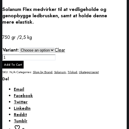
Solanum Flex medvirker til at vedligeholde og
genopbygge ledbrusken, samt at holde denne
mere elastisk.
750 gr /2,5 kg
Variant:
Clear
Solanum
Flex
Add To Cart
quantity
SKU:
N/A
Categories:
Shop by Brand
,
Solanum
,
Tilskud
,
Ukategoriseret
Del
Email
Facebook
Twitter
LinkedIn
Reddit
Tumblr