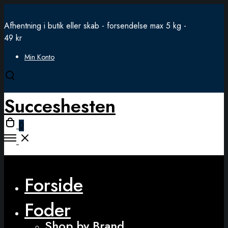
Afhentning i butik eller skab - forsendelse max 5 kg -
49 kr
Min Konto
Open
search
Succeshesten
modal
Open
0
cart
Open
Menu
Close
Forside
Foder
Shop by Brand