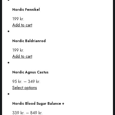
Fennikel
Nordic Fennikel
199
kr.
Add to cart
Nordic
Baldrianrod
Nordic Baldrianrod
199
kr.
Add to cart
Nordic
Agnus
Nordic Agnus Castus
Castus
95
kr.
–
349
kr.
This
Select options
Nordic
product
Blood
has
Nordic Blood Sugar Balance +
Sugar
multiple
Balance
variants.
339
kr.
–
849
kr.