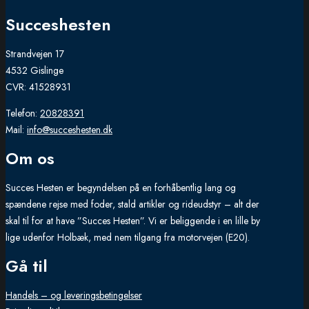
Succeshesten
Strandvejen 17
4532 Gislinge
CVR: 41528931
Telefon:
20828391
Mail:
info@succeshesten.dk
Om os
Succes Hesten er begyndelsen på en forhåbentlig lang og
spændene rejse med foder, stald artikler og rideudstyr – alt der
skal til for at have ”Succes Hesten”. Vi er beliggende i en lille by
lige udenfor Holbæk, med nem tilgang fra motorvejen (E20).
Gå til
Handels – og leveringsbetingelser