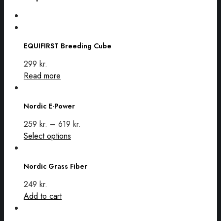
EQUIFIRST
Breeding
EQUIFIRST Breeding Cube
Cube
299
kr.
Read more
Nordic
E-
Nordic E-Power
Power
259
kr.
–
619
kr.
This
Select options
Nordic
product
Grass
has
Nordic Grass Fiber
Fiber
multiple
variants.
249
kr.
The
Add to cart
options
Nordic
may
Blood