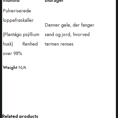
Indhold
Bidrager
Pulveriserede
loppefrøskaller
Danner gele, der fanger
(Plantágo psýllium
sand og jord, hvorved
husk) Renhed
tarmen renses
over 98%
Weight
N/A
Related products