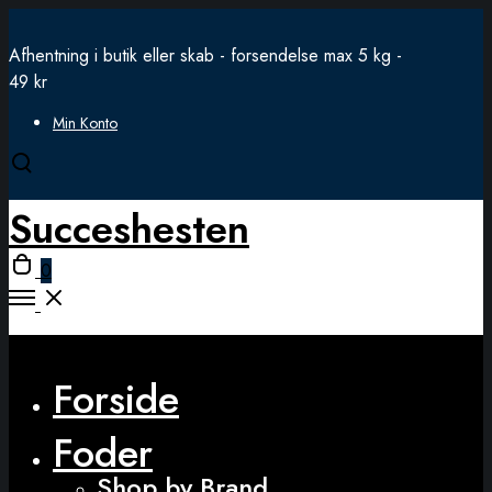
Afhentning i butik eller skab - forsendelse max 5 kg -
49 kr
Min Konto
Open
search
Succeshesten
modal
Open
0
cart
Open
Menu
Close
Forside
Foder
Shop by Brand