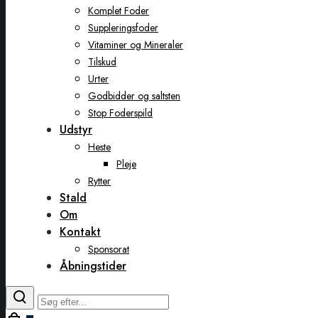
Komplet Foder
Suppleringsfoder
Vitaminer og Mineraler
Tilskud
Urter
Godbidder og saltsten
Stop Foderspild
Udstyr
Heste
Pleje
Rytter
Stald
Om
Kontakt
Sponsorat
Åbningstider
Toggle