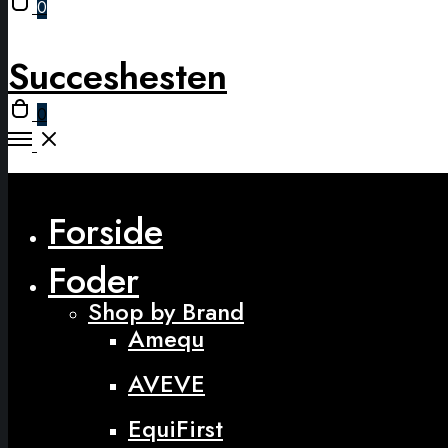
0
cart
modal
Succeshesten
Open
0
cart
Open
Menu
Close
Forside
Foder
Shop by Brand
Amequ
AVEVE
EquiFirst