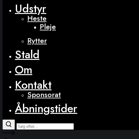
Udstyr
Heste
Pleje
Rytter
Stald
Om
Kontakt
Sponsorat
Åbningstider