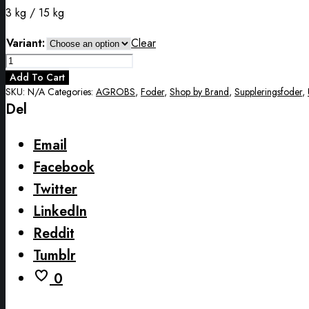
3 kg / 15 kg
Variant:
Clear
AGROBS
PRE
Add To Cart
ALPIN
SKU:
N/A
Categories:
AGROBS
,
Foder
,
Shop by Brand
,
Suppleringsfoder
,
Del
Compact
quantity
Email
Facebook
Twitter
LinkedIn
Reddit
Tumblr
0