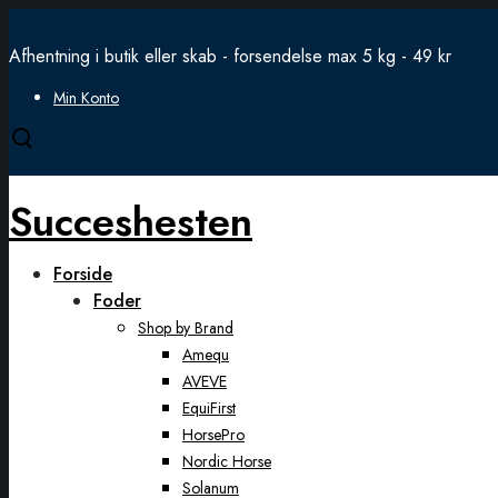
Afhentning i butik eller skab - forsendelse max 5 kg - 49 kr
Min Konto
Open
search
modal
Succeshesten
Forside
Foder
Shop by Brand
Amequ
AVEVE
EquiFirst
HorsePro
Nordic Horse
Solanum