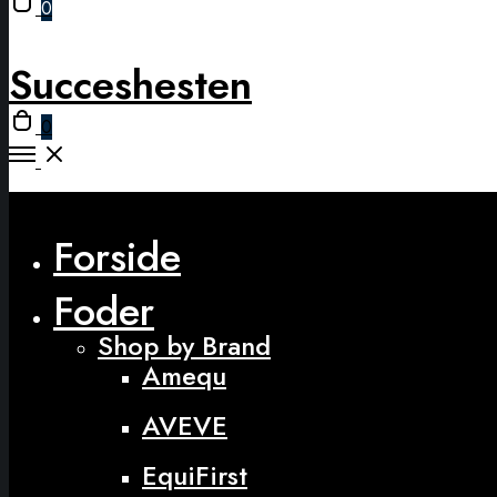
0
cart
modal
Succeshesten
Open
0
cart
Open
Menu
Close
Forside
Foder
Shop by Brand
Amequ
AVEVE
EquiFirst