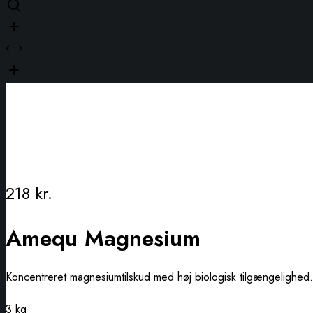
218
kr.
Amequ Magnesium
Koncentreret magnesiumtilskud med høj biologisk tilgængelighed.
3 kg