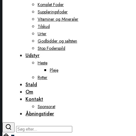
Komplet Foder
Suppleringsfoder
Vitaminer og Mineraler
Tilskud
Urter
Godbidder og saltsten
Stop Foderspild
Udstyr
Heste
Pleje
Rytter
Stald
Om
Kontakt
Sponsorat
Åbningstider
Toggle