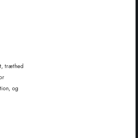
t, træthed
or
tion, og