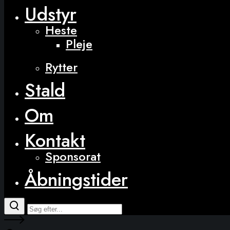
Udstyr
Heste
Pleje
Rytter
Stald
Om
Kontakt
Sponsorat
Åbningstider