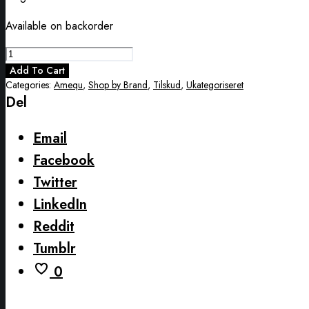
Available on backorder
Amequ
Magnesium
Add To Cart
quantity
Categories:
Amequ
,
Shop by Brand
,
Tilskud
,
Ukategoriseret
Del
Email
Facebook
Twitter
LinkedIn
Reddit
Tumblr
0