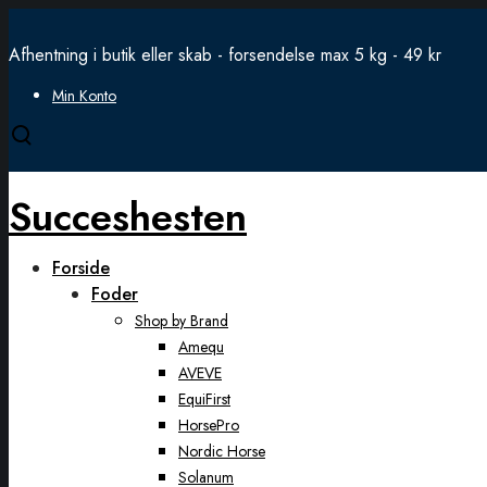
Afhentning i butik eller skab - forsendelse max 5 kg - 49 kr
Min Konto
Open
search
modal
Succeshesten
Forside
Foder
Shop by Brand
Amequ
AVEVE
EquiFirst
HorsePro
Nordic Horse
Solanum