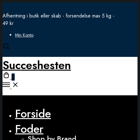
Afhentning i butik eller skab - forsendelse max 5 kg -
49 kr
Min Konto
Open
search
Succeshesten
modal
Open
0
cart
Open
Menu
Close
Forside
Foder
Shop by Brand