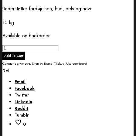
Understøtter fordøjelsen, hud, pels og hove
10 kg
Available on backorder
Amequ
Ølgær
Add To Cart
Yea-
Categories:
Amequ
,
Shop by Brand
,
Tilskud
,
Ukategoriseret
Sacc
Del
quantity
Email
Facebook
Twitter
LinkedIn
Reddit
Tumblr
0