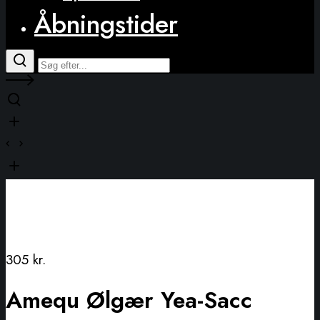
Åbningstider
305
kr.
Amequ Ølgær Yea-Sacc