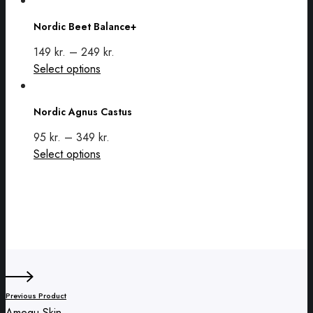
Beet
Nordic Beet Balance+
Balance+
149
kr.
–
249
kr.
This
Select options
Nordic
product
Agnus
has
Nordic Agnus Castus
Castus
multiple
variants.
95
kr.
–
349
kr.
The
This
Select options
options
product
may
has
be
multiple
chosen
variants.
on
The
the
options
product
may
page
be
Previous Product
chosen
Amequ Skin