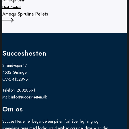
on
Next Product
the
Amequ Spirulina Pellets
product
page
Succeshesten
Strandvejen 17
4532 Gislinge
CVR: 41528931
Telefon:
20828391
Mail:
info@succeshesten.dk
Om os
Succes Hesten er begyndelsen på en forhåbentlig lang og
spændene rejse med foder, stald artikler og rideudstyr – alt der