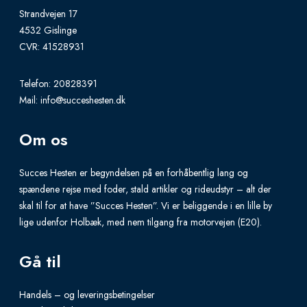
s
l
t
Strandvejen 17
m
e
4532 Gislinge
h
u
v
CVR: 41528931
a
l
a
s
t
Telefon:
20828391
r
m
Mail:
info@succeshesten.dk
i
i
u
p
a
l
Om os
l
n
t
e
t
Succes Hesten er begyndelsen på en forhåbentlig lang og
i
v
s
spændene rejse med foder, stald artikler og rideudstyr – alt der
p
skal til for at have ”Succes Hesten”. Vi er beliggende i en lille by
a
.
l
lige udenfor Holbæk, med nem tilgang fra motorvejen (E20).
r
T
e
i
h
Gå til
v
a
e
a
n
o
Handels – og leveringsbetingelser
r