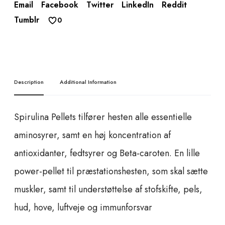
i
Email
Facebook
Twitter
LinkedIn
Reddit
n
Tumblr
0
a
P
e
l
l
Description
Additional Information
e
t
s
Spirulina Pellets tilfører hesten alle essentielle
q
aminosyrer, samt en høj koncentration af
u
a
antioxidanter, fedtsyrer og Beta-caroten. En lille
n
power-pellet til præstationshesten, som skal sætte
t
i
muskler, samt til understøttelse af stofskifte, pels,
t
hud, hove, luftveje og immunforsvar
y