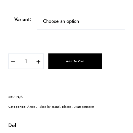
Variant:
A
Add To Cart
m
e
q
u
S
SKU:
N/A
p
i
Categories:
Amequ
,
Shop by Brand
,
Tilskud
,
Ukategoriseret
r
u
Del
l