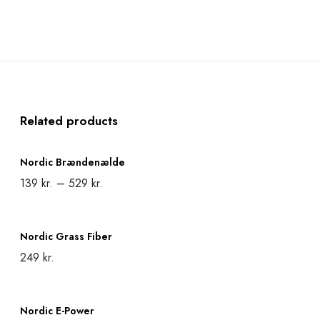
Related products
N
Nordic Brændenælde
o
139
kr.
–
529
kr.
r
Select options
T
d
N
h
i
Nordic Grass Fiber
o
i
249
kr.
c
r
s
Add to cart
B
d
N
p
r
i
Nordic E-Power