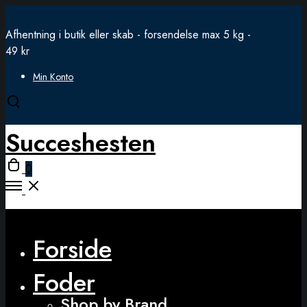
Afhentning i butik eller skab - forsendelse max 5 kg -
49 kr
Min Konto
Open
search
Succeshesten
modal
Open
0
cart
Open
Menu
Close
Forside
Foder
Shop by Brand