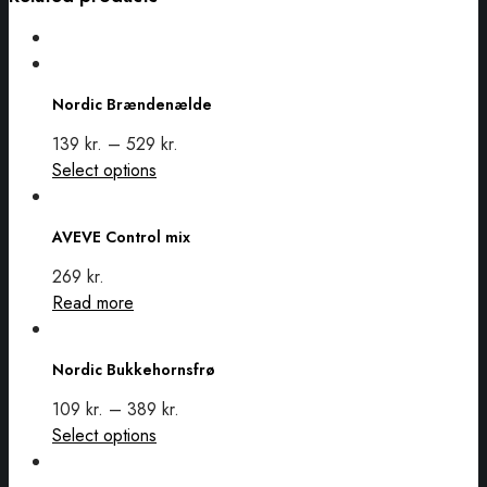
Nordic
Brændenælde
Nordic Brændenælde
139
kr.
–
529
kr.
This
Select options
AVEVE
product
Control
has
AVEVE Control mix
mix
multiple
variants.
269
kr.
The
Read more
options
Nordic
may
Bukkehornsfrø
Nordic Bukkehornsfrø
be
chosen
109
kr.
–
389
kr.
on
This
Select options
the
AVEVE
product
product
Condition
has