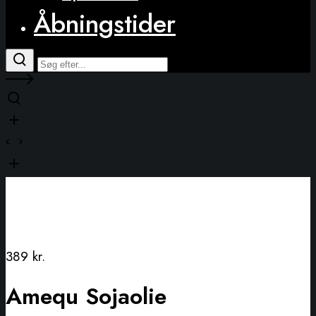
Åbningstider
389
kr.
Amequ Sojaolie