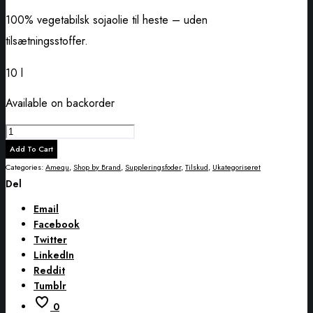
100% vegetabilsk sojaolie til heste – uden
tilsætningsstoffer.
10 l
Available on backorder
Amequ
Sojaolie
Add To Cart
quantity
Categories:
Amequ
,
Shop by Brand
,
Suppleringsfoder
,
Tilskud
,
Ukategoriseret
Del
Email
Facebook
Twitter
LinkedIn
Reddit
Tumblr
0