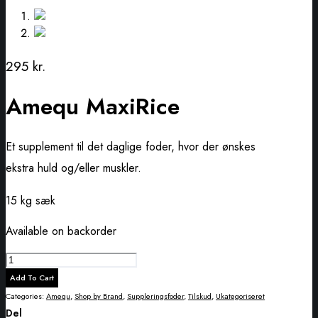
295
kr.
Amequ MaxiRice
Et supplement til det daglige foder, hvor der ønskes
ekstra huld og/eller muskler.
15 kg sæk
Available on backorder
Amequ
MaxiRice
Add To Cart
quantity
Categories:
Amequ
,
Shop by Brand
,
Suppleringsfoder
,
Tilskud
,
Ukategoriseret
Del