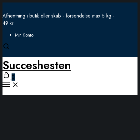
Afhentning i butik eller skab - forsendelse max 5 kg -
49 kr
Min Konto
Open
search
Succeshesten
modal
Open
0
cart
Open
Menu