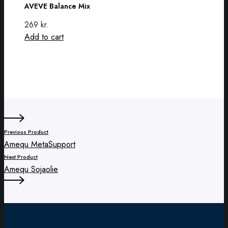
AVEVE Balance Mix
variants.
Mix
The
269
kr.
options
Add to cart
may
be
chosen
on
the
product
page
Previous Product
Amequ MetaSupport
Next Product
Amequ Sojaolie