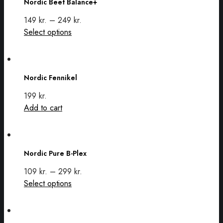
Nordic Beet Balance+
Balance+
149
kr.
–
249
kr.
This
Select options
product
has
Nordic
multiple
Fennikel
Nordic Fennikel
variants.
The
199
kr.
options
Add to cart
may
be
Nordic
chosen
Pure
on
Nordic Pure B-Plex
B-
the
Plex
109
kr.
–
299
kr.
product
This
Select options
page
product
has
AVEVE
multiple
Balance