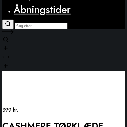
Åbningstider
399
kr.
CASHMERE TØRKLÆDE