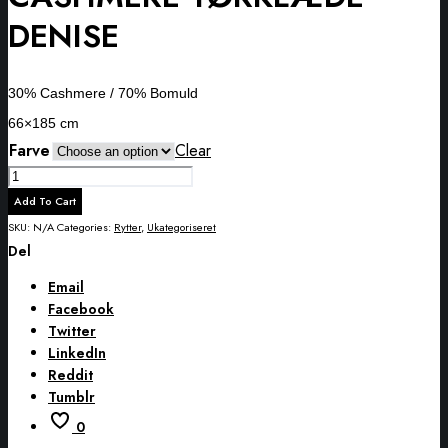
DENISE
30% Cashmere / 70% Bomuld
66×185 cm
Farve
Clear
CASHMERE
TØRKLÆDE
Add To Cart
DENISE
SKU:
N/A
Categories:
Rytter
,
Ukategoriseret
quantity
Del
Email
Facebook
Twitter
LinkedIn
Reddit
Tumblr
0