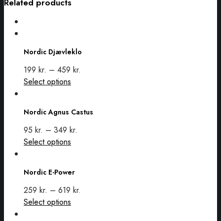
Related products
Nordic
Djævleklo
Nordic Djævleklo
199
kr.
–
459
kr.
This
Select options
Nordic
product
Agnus
has
Nordic Agnus Castus
Castus
multiple
variants.
95
kr.
–
349
kr.
The
This
Select options
options
Nordic
product
may
E-
has
Nordic E-Power
be
Power
multiple
chosen
variants.
259
kr.
–
619
kr.
on
The
This
Select options
the
options
Nordic
product