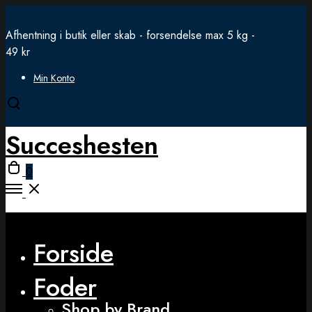
Afhentning i butik eller skab - forsendelse max 5 kg -
49 kr
Min Konto
Open
search
Succeshesten
modal
Open
0
cart
Open
Menu
Close
Forside
Foder
Shop by Brand