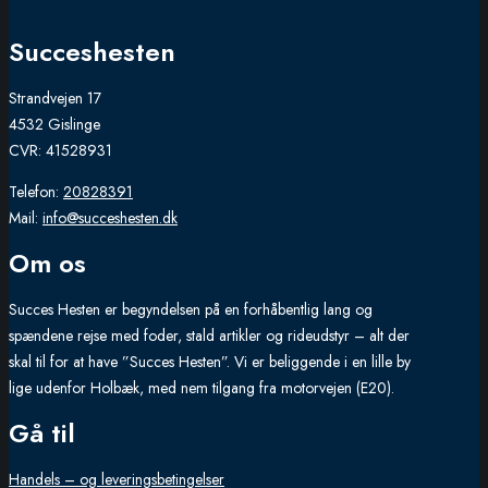
Succeshesten
Strandvejen 17
4532 Gislinge
CVR: 41528931
Telefon:
20828391
Mail:
info@succeshesten.dk
Om os
Succes Hesten er begyndelsen på en forhåbentlig lang og
spændene rejse med foder, stald artikler og rideudstyr – alt der
skal til for at have ”Succes Hesten”. Vi er beliggende i en lille by
lige udenfor Holbæk, med nem tilgang fra motorvejen (E20).
Gå til
Handels – og leveringsbetingelser