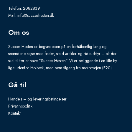
l
t
Telefon:
20828391
e
Mail:
info@succeshesten.dk
i
v
p
Om os
a
l
r
e
Succes Hesten er begyndelsen på en forhåbentlig lang og
i
v
spændene rejse med foder, stald artikler og rideudstyr – alt der
a
skal til for at have ”Succes Hesten”. Vi er beliggende i en lille by
a
n
lige udenfor Holbæk, med nem tilgang fra motorvejen (E20).
r
t
i
Gå til
s
a
.
n
Handels – og leveringsbetingelser
T
t
Privatlivspolitik
h
Kontakt
s
e
.
o