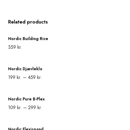
Related products
N
Nordic Building Rice
o
359
kr.
r
Add to cart
d
N
i
Nordic Djævleklo
o
199
kr.
–
459
kr.
c
r
Select options
B
T
d
N
u
h
i
Nordic Pure B-Plex
o
i
i
109
kr.
–
299
kr.
c
r
l
s
Select options
D
T
d
d
N
p
j
h
i
Nordic Flexispand
i