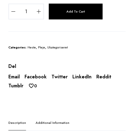
C
Add To Cart
D
M
G
a
l
Categories:
Heste
,
Pleje
,
Ukategoriseret
l
o
p
Del
S
Email
Facebook
Twitter
LinkedIn
Reddit
t
Tumblr
0
a
i
n
R
e
m
Description
Additional Information
o