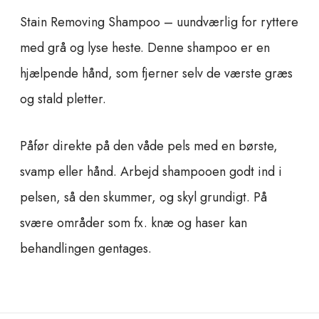
v
Stain Removing Shampoo – uundværlig for ryttere
i
n
med grå og lyse heste. Denne shampoo er en
g
hjælpende hånd, som fjerner selv de værste græs
S
h
og stald pletter.
a
m
p
Påfør direkte på den våde pels med en børste,
o
svamp eller hånd. Arbejd shampooen godt ind i
o
q
pelsen, så den skummer, og skyl grundigt. På
u
svære områder som fx. knæ og haser kan
a
n
behandlingen gentages.
t
i
t
y