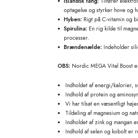
Islandsk tang:
Tilfører elektro
optagelse og styrker hove og h
Hyben:
Rigt på C-vitamin og bi
Spirulina:
En rig kilde til mag
processer.
Brændenælde:
Indeholder sil
OBS:
Nordic MEGA Vital Boost ers
Indholdet af energi/kalorier, s
Indhold af protein og aminosy
Vi har tilsat en væsentligt hø
Tildeling af magnesium og natr
Indholdet af zink og mangan e
Indhold af selen og kobolt er 