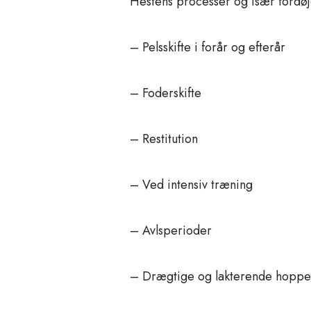
Hestens processer og især fordøje
– Pelsskifte i forår og efterår
– Foderskifte
– Restitution
– Ved intensiv træning
– Avlsperioder
– Drægtige og lakterende hoppe