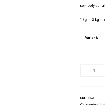
som opfylder al
1 kg – 3 kg – 
Variant:
N
o
r
d
i
c
SKU:
N/A
M
Categories:
Fod