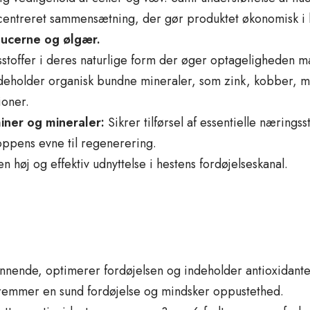
entreret sammensætning, der gør produktet økonomisk i 
lucerne og ølgær.
stoffer i deres naturlige form der øger optageligheden m
deholder organisk bundne mineraler, som zink, kobber, m
ioner.
miner og mineraler:
Sikrer tilførsel af essentielle nærings
oppens evne til regenerering.
n høj og effektiv udnyttelse i hestens fordøjelseskanal.
nende, optimerer fordøjelsen og indeholder antioxidanter
emmer en sund fordøjelse og mindsker oppustethed.