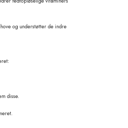
edrer fedtopløselige vitaminers
 hove og understøtter de indre
ret:
em disse.
meret.