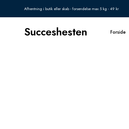
Afhentning i butik eller skab - forsendelse max 5 kg - 49 kr
Succeshesten
Forside