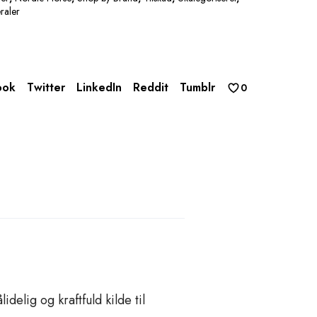
raler
ook
Twitter
LinkedIn
Reddit
Tumblr
0
elig og kraftfuld kilde til