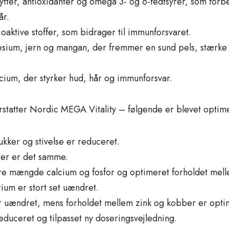
lytter, antioxidanter og omega 3- og 6-fedtsyrer, som forb
år.
oaktive stoffer, som bidrager til immunforsvaret.
nesium, jern og mangan, der fremmer en sund pels, stærke
icium, der styrker hud, hår og immunforsvar.
tatter Nordic MEGA Vitality – følgende er blevet optime
ukker og stivelse er reduceret.
rer er det samme.
jere mængde calcium og fosfor og optimeret forholdet mell
ium er stort set uændret.
r uændret, mens forholdet mellem zink og kobber er opti
reduceret og tilpasset ny doseringsvejledning.