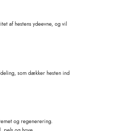
tet af hestens ydeevne, og vil
ldeling, som dækker hesten ind
stemet og regenerering.
d, pels og hove.