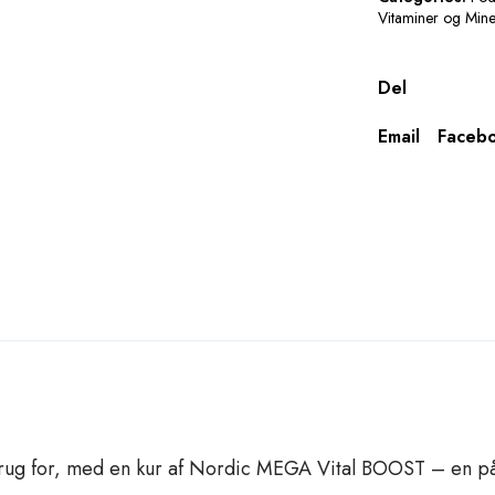
E
Vitaminer og Mine
G
A
Del
V
i
Email
Faceb
t
a
l
B
o
o
s
t
q
u
a
n
t
brug for, med en kur af Nordic MEGA Vital BOOST – en pålid
i