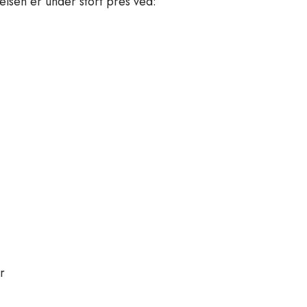
lsen er under stort pres ved:
r