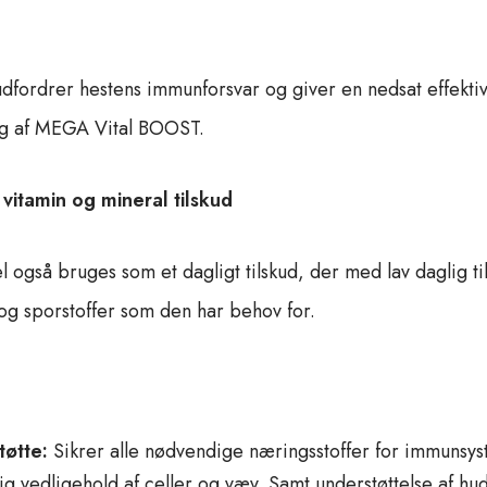
ordrer hestens immunforsvar og giver en nedsat effektivi
ing af MEGA Vital BOOST.
itamin og mineral tilskud
også bruges som et dagligt tilskud, der med lav daglig ti
og sporstoffer som den har behov for.
tøtte:
Sikrer alle nødvendige næringsstoffer for immunsy
lig vedligehold af celler og væv. Samt understøttelse af hu