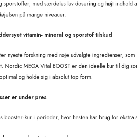
g sporstoffer, med særdeles lav dosering og højt indhold af
t
y
døjelsen på mange niveauer.
ersyet vitamin- mineral og sporstof tilskud
r nyeste forskning med nøje udvalgte ingredienser, som har
tet. Nordic MEGA Vital BOOST er den ideelle kur til dig som
e optimal og holde sig i absolut top form.
ser er under pres
s booster-kur i perioder, hvor hesten har brug for ekstra s