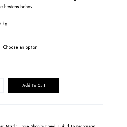
le hestens behov.
6 kg
Add To Cart
er
,
Nordic Horse
,
Shop by Brand
,
Tilskud
,
Ukategoriseret
,