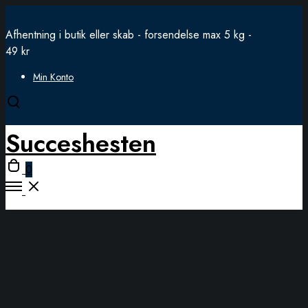
Afhentning i butik eller skab - forsendelse max 5 kg -
49 kr
Min Konto
Open
search
Succeshesten
modal
Open
0
cart
Open
Menu