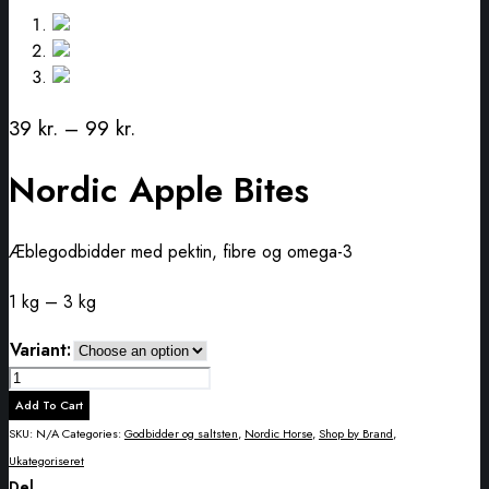
39
kr.
–
99
kr.
Nordic Apple Bites
Æblegodbidder med pektin, fibre og omega-3
1 kg – 3 kg
Variant:
Nordic
Apple
Add To Cart
Bites
SKU:
N/A
Categories:
Godbidder og saltsten
,
Nordic Horse
,
Shop by Brand
,
quantity
Ukategoriseret
Del