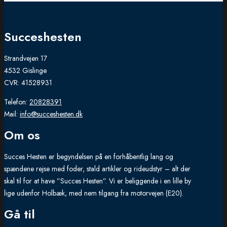
the
product
page
Succeshesten
Strandvejen 17
4532 Gislinge
CVR: 41528931
Telefon:
20828391
Mail:
info@succeshesten.dk
Om os
Succes Hesten er begyndelsen på en forhåbentlig lang og
spændene rejse med foder, stald artikler og rideudstyr – alt der
skal til for at have ”Succes Hesten”. Vi er beliggende i en lille by
lige udenfor Holbæk, med nem tilgang fra motorvejen (E20).
Gå til