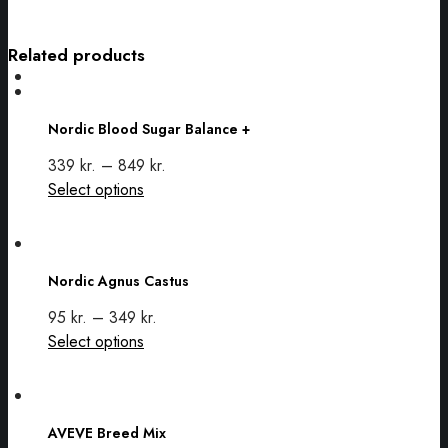
Related products
Nordic
Blood
Nordic Blood Sugar Balance +
Sugar
Balance
339
kr.
–
849
kr.
+
This
Select options
product
has
Nordic
multiple
Agnus
Nordic Agnus Castus
variants.
Castus
The
95
kr.
–
349
kr.
options
This
Select options
may
product
be
has
AVEVE
chosen
multiple
Breed
on
AVEVE Breed Mix
variants.
Mix