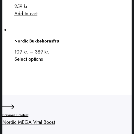
the
The
259
kr.
product
options
Add to cart
page
may
be
Nordic
chosen
Bukkehornsfrø
on
Nordic Bukkehornsfrø
the
109
kr.
–
389
kr.
product
This
Select options
page
product
has
multiple
variants.
The
options
may
Previous Product
be
Nordic MEGA Vital Boost
chosen
on