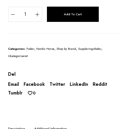
N
Add To Cart
o
r
d
i
c
Categories:
Foder
,
Nordic Horse
,
Shop by Brand
,
Suppleringsfoder
,
U
Ukategoriseret
n
i
q
Del
u
Email
Facebook
Twitter
LinkedIn
Reddit
e
Tumblr
F
0
i
b
e
r
q
Description
Additional Information