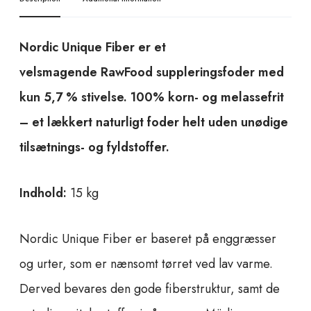
u
a
Nordic Unique Fiber er et
n
t
velsmagende RawFood suppleringsfoder med
i
kun 5,7 % stivelse. 100% korn- og melassefrit
t
y
– et lækkert naturligt foder helt uden unødige
tilsætnings- og fyldstoffer.
Indhold:
15 kg
Nordic Unique Fiber er baseret på enggræsser
og urter, som er nænsomt tørret ved lav varme.
Derved bevares den gode fiberstruktur, samt de