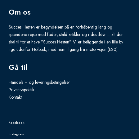
v
Om os
a
r
Succes Hesten er begyndelsen på en forhåbentlig lang og
i
spændene rejse med foder, stald artikler og rideudstyr – alt der
a
skal til for at have ”Succes Hesten”. Vi er beliggende i en lille by
n
lige udenfor Holbæk, med nem tilgang fra motorvejen (E20).
t
Gå til
s
.
Handels – og leveringsbetingelser
T
Privatlivspolitik
h
Kontakt
e
o
p
Facebook
t
Instagram