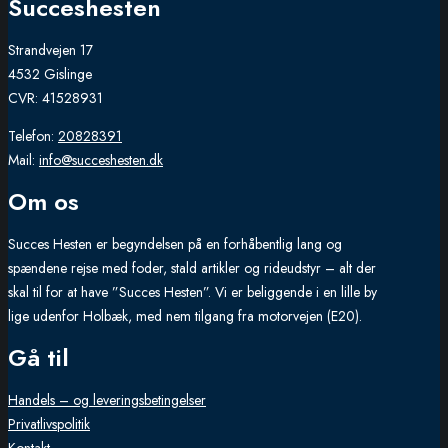
Succeshesten
Strandvejen 17
4532 Gislinge
CVR: 41528931
Telefon:
20828391
Mail:
info@succeshesten.dk
Om os
Succes Hesten er begyndelsen på en forhåbentlig lang og
spændene rejse med foder, stald artikler og rideudstyr – alt der
skal til for at have ”Succes Hesten”. Vi er beliggende i en lille by
lige udenfor Holbæk, med nem tilgang fra motorvejen (E20).
Gå til
Handels – og leveringsbetingelser
Privatlivspolitik