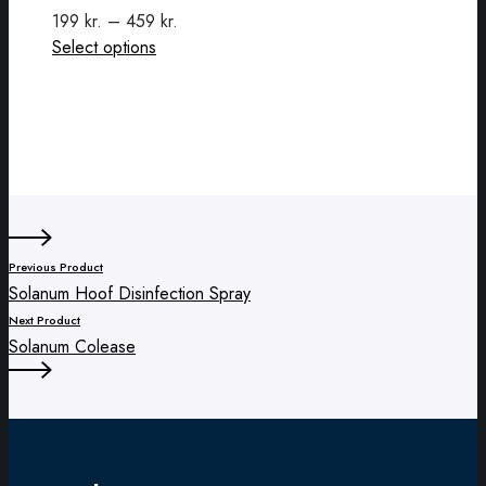
199
kr.
–
459
kr.
This
Select options
product
has
multiple
variants.
The
options
may
be
Previous Product
chosen
Solanum Hoof Disinfection Spray
on
Next Product
the
Solanum Colease
product
page