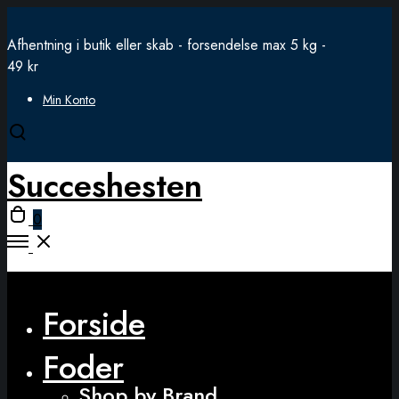
Afhentning i butik eller skab - forsendelse max 5 kg -
49 kr
Min Konto
Open
search
Succeshesten
modal
Open
0
cart
Open
Menu
Close
Forside
Foder
Shop by Brand