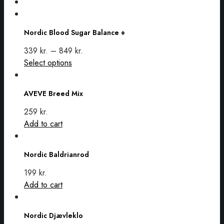
Nordic
Blood
Nordic Blood Sugar Balance +
Sugar
Balance
339
kr.
–
849
kr.
+
This
Select options
AVEVE
product
Breed
has
AVEVE Breed Mix
Mix
multiple
variants.
259
kr.
The
Add to cart
options
Nordic
may
Baldrianrod
Nordic Baldrianrod
be
chosen
199
kr.
on
Add to cart
the
Nordic
product
Djævleklo
Nordic Djævleklo
page