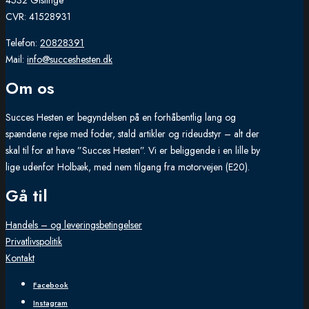
4532 Gislinge
CVR: 41528931
Telefon:
20828391
Mail:
info@succeshesten.dk
Om os
Succes Hesten er begyndelsen på en forhåbentlig lang og
spændene rejse med foder, stald artikler og rideudstyr – alt der
skal til for at have ”Succes Hesten”. Vi er beliggende i en lille by
lige udenfor Holbæk, med nem tilgang fra motorvejen (E20).
Gå til
Handels – og leveringsbetingelser
Privatlivspolitik
Kontakt
Facebook
Instagram