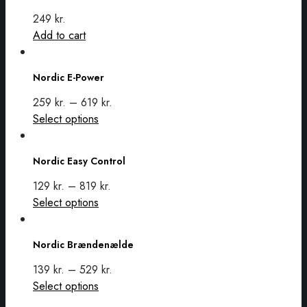
Høcobs
249
kr.
Add to cart
Nordic
E-
Nordic E-Power
Power
259
kr.
–
619
kr.
This
Select options
Nordic
product
Easy
has
Nordic Easy Control
Control
multiple
variants.
129
kr.
–
819
kr.
The
This
Select options
options
Nordic
product
may
Brændenælde
has
Nordic Brændenælde
be
multiple
chosen
variants.
139
kr.
–
529
kr.
on
The
This
Select options
the
options
product