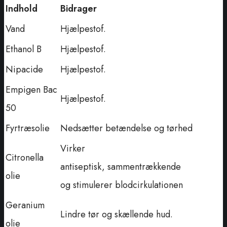
Indhold
Bidrager
Vand
Hjælpestof.
Ethanol B
Hjælpestof.
Nipacide
Hjælpestof.
Empigen Bac
Hjælpestof.
50
Fyrtræsolie
Nedsætter betændelse og tørhed
Virker
Citronella
antiseptisk, sammentrækkende
olie
og stimulerer blodcirkulationen
Geranium
Lindre tør og skællende hud.
olie