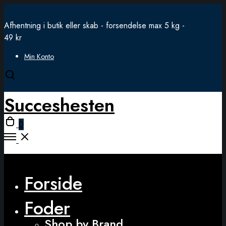
Afhentning i butik eller skab - forsendelse max 5 kg -
49 kr
Min Konto
Open
search
Succeshesten
modal
Open
0
cart
Open
Menu
Close
Forside
Foder
Shop by Brand