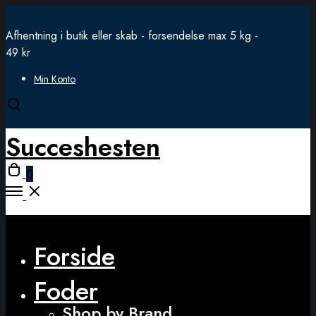
Afhentning i butik eller skab - forsendelse max 5 kg -
49 kr
Min Konto
Open
search
Succeshesten
modal
Open
0
cart
Open
Menu
Close
Forside
Foder
Shop by Brand