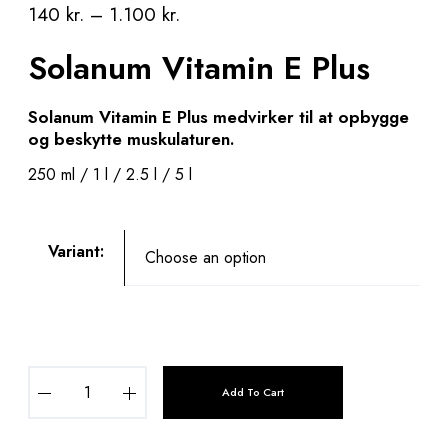
140
kr.
–
1.100
kr.
Solanum Vitamin E Plus
Solanum Vitamin E Plus medvirker til at opbygge
og beskytte muskulaturen.
250 ml / 1 l / 2.5 l / 5 l
Variant:
S
Add To Cart
o
l