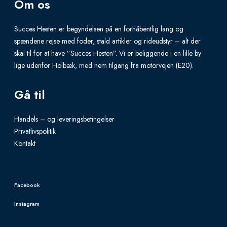
l
Om os
l
n
t
e
t
Succes Hesten er begyndelsen på en forhåbentlig lang og
i
v
s
spændene rejse med foder, stald artikler og rideudstyr – alt der
p
skal til for at have ”Succes Hesten”. Vi er beliggende i en lille by
a
.
l
lige udenfor Holbæk, med nem tilgang fra motorvejen (E20).
r
T
e
i
h
Gå til
v
a
e
a
n
o
Handels – og leveringsbetingelser
r
t
p
Privatlivspolitik
i
Kontakt
s
t
a
.
i
n
T
o
t
Facebook
h
n
s
Instagram
e
s
.
o
m