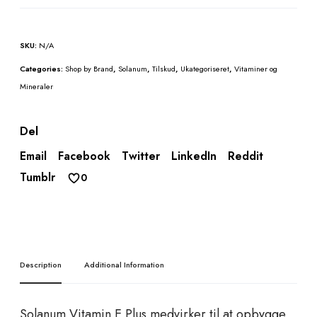
a
n
u
SKU:
N/A
m
V
Categories:
Shop by Brand
,
Solanum
,
Tilskud
,
Ukategoriseret
,
Vitaminer og
i
Mineraler
t
a
Del
m
i
Email
Facebook
Twitter
LinkedIn
Reddit
n
Tumblr
0
E
P
l
u
s
Description
Additional Information
q
u
a
Solanum Vitamin E Plus medvirker til at opbygge