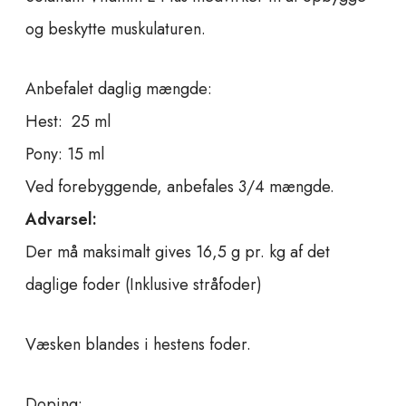
n
og beskytte muskulaturen.
t
i
t
Anbefalet daglig mængde:
y
Hest: 25 ml
Pony: 15 ml
Ved forebyggende, anbefales 3/4 mængde.
Advarsel:
Der må maksimalt gives 16,5 g pr. kg af det
daglige foder (Inklusive stråfoder)
Væsken blandes i hestens foder.
Doping: