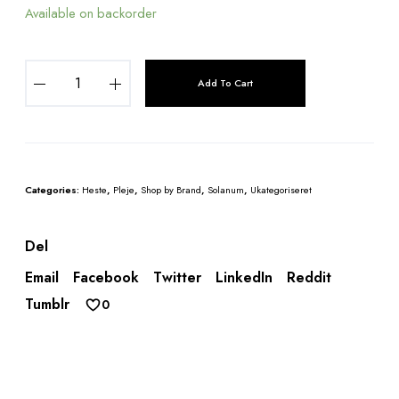
Available on backorder
S
Add To Cart
o
l
a
n
u
Categories:
Heste
,
Pleje
,
Shop by Brand
,
Solanum
,
Ukategoriseret
m
P
i
Del
c
Email
Facebook
Twitter
LinkedIn
Reddit
r
Tumblr
0
i
b
a
u
m