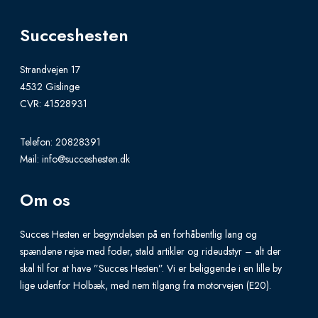
d
i
Succeshesten
n
g
Strandvejen 17
4532 Gislinge
R
CVR: 41528931
i
c
Telefon:
20828391
e
Mail:
info@succeshesten.dk
Om os
Succes Hesten er begyndelsen på en forhåbentlig lang og
spændene rejse med foder, stald artikler og rideudstyr – alt der
skal til for at have ”Succes Hesten”. Vi er beliggende i en lille by
lige udenfor Holbæk, med nem tilgang fra motorvejen (E20).