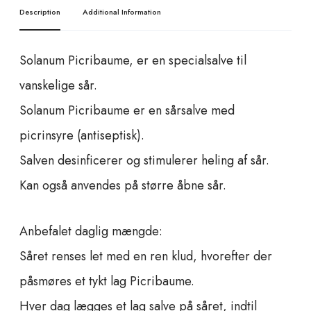
e
Description
Additional Information
-
S
Solanum Picribaume, er en specialsalve til
å
r
vanskelige sår.
s
Solanum Picribaume er en sårsalve med
a
l
picrinsyre (antiseptisk).
v
Salven desinficerer og stimulerer heling af sår.
e
q
Kan også anvendes på større åbne sår.
u
a
n
Anbefalet daglig mængde:
t
Såret renses let med en ren klud, hvorefter der
i
t
påsmøres et tykt lag Picribaume.
y
Hver dag lægges et lag salve på såret, indtil