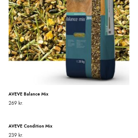
E
B
a
l
a
n
c
e
M
i
AVEVE Balance Mix
x
269
kr.
Add to cart
A
AVEVE Condition Mix
V
239
kr.