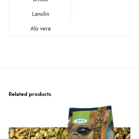
Lanolin
Alo vera
Related products
A
V
E
V