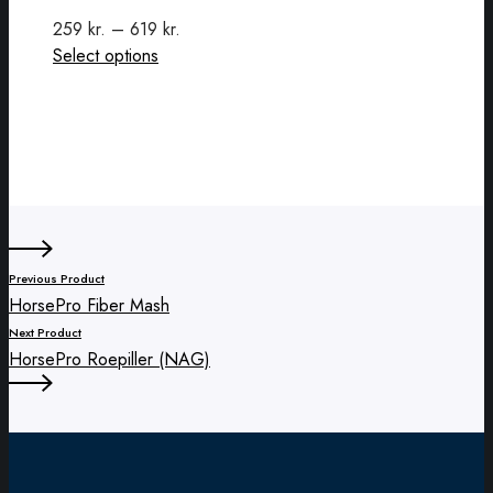
259
kr.
–
619
kr.
This
Select options
product
has
multiple
variants.
The
options
may
be
Previous Product
chosen
HorsePro Fiber Mash
on
Next Product
the
HorsePro Roepiller (NAG)
product
page