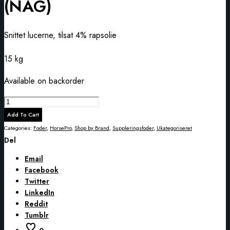
(NAG)
Snittet lucerne, tilsat 4% rapsolie
15 kg
Available on backorder
HorsePro
Alfalfa
Add To Cart
Oil
Categories:
Foder
,
HorsePro
,
Shop by Brand
,
Suppleringsfoder
,
Ukategoriseret
(NAG)
Del
quantity
Email
Facebook
Twitter
LinkedIn
Reddit
Tumblr