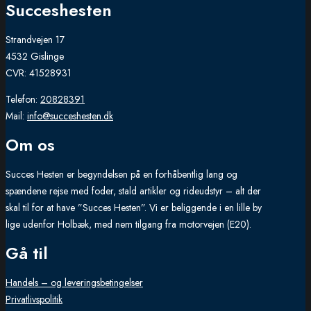
Succeshesten
Strandvejen 17
4532 Gislinge
CVR: 41528931
Telefon:
20828391
Mail:
info@succeshesten.dk
Om os
Succes Hesten er begyndelsen på en forhåbentlig lang og
spændene rejse med foder, stald artikler og rideudstyr – alt der
skal til for at have ”Succes Hesten”. Vi er beliggende i en lille by
lige udenfor Holbæk, med nem tilgang fra motorvejen (E20).
Gå til
Handels – og leveringsbetingelser
Privatlivspolitik