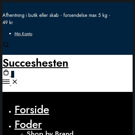
Afhentning i butik eller skab - forsendelse max 5 kg -
49 kr
Min Konto
Open
search
Succeshesten
modal
Open
0
cart
Open
Menu
Close
Forside
Foder
Shop by Brand