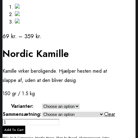
69
kr.
–
359
kr.
Nordic Kamille
Kamille virker beroligende. Hjælper hesten med at
slappe af, uden at den bliver døsig.
150 gr / 1.5 kg
Varianter:
Sammensætning:
Clear
Nordic
Kamille
Add To Cart
quantity
SKU:
N/A
Categories:
Nordic Horse
,
Shop by Brand
,
Ukategoriseret
,
Urter