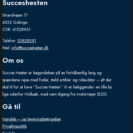
Succeshesten
Strandvejen 17
4532 Gislinge
CVR: 41528931
Telefon:
20828391
Mail:
info@succeshesten.dk
Om os
Succes Hesten er begyndelsen på en forhåbentlig lang og
spændene rejse med foder, stald artikler og rideudstyr – alt der
skal til for at have ”Succes Hesten”. Vi er beliggende i en lille by
lige udenfor Holbæk, med nem tilgang fra motorvejen (E20).
Gå til
Handels – og leveringsbetingelser
Privatlivspolitik