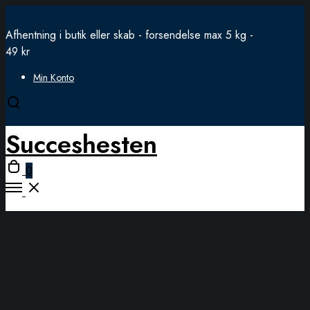
Afhentning i butik eller skab - forsendelse max 5 kg -
49 kr
Min Konto
Open
search
Succeshesten
modal
Open
0
cart
Open
Menu