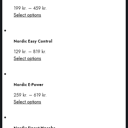
199
kr.
–
459
kr.
This
Select options
product
has
Nordic
multiple
Easy
Nordic Easy Control
variants.
Control
The
129
kr.
–
819
kr.
options
This
Select options
may
product
be
has
Nordic
chosen
multiple
E-
on
Nordic E-Power
variants.
Power
the
The
259
kr.
–
619
kr.
product
options
This
Select options
page
may
product
be
has
Nordic
chosen
multiple
Finest
on